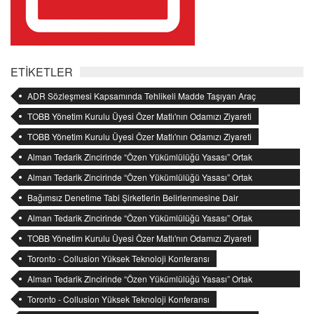
ETİKETLER
ADR Sözleşmesi Kapsamında Tehlikeli Madde Taşıyan Araç
İşaretleme Hk
TOBB Yönetim Kurulu Üyesi Özer Matlı'nın Odamızı Ziyareti
TOBB Yönetim Kurulu Üyesi Özer Matlı'nın Odamızı Ziyareti
Alman Tedarik Zincirinde “Özen Yükümlülüğü Yasası” Ortak
Bilgilendirme Toplantısı
Alman Tedarik Zincirinde “Özen Yükümlülüğü Yasası” Ortak
Bilgilendirme Toplantısı
Bağımsız Denetime Tabi Şirketlerin Belirlenmesine Dair
Cumhurbaşkanı Kararı
Alman Tedarik Zincirinde “Özen Yükümlülüğü Yasası” Ortak
Bilgilendirme Toplantısı
TOBB Yönetim Kurulu Üyesi Özer Matlı'nın Odamızı Ziyareti
Toronto - Collusion Yüksek Teknoloji Konferansı
Alman Tedarik Zincirinde “Özen Yükümlülüğü Yasası” Ortak
Bilgilendirme Toplantısı
Toronto - Collusion Yüksek Teknoloji Konferansı