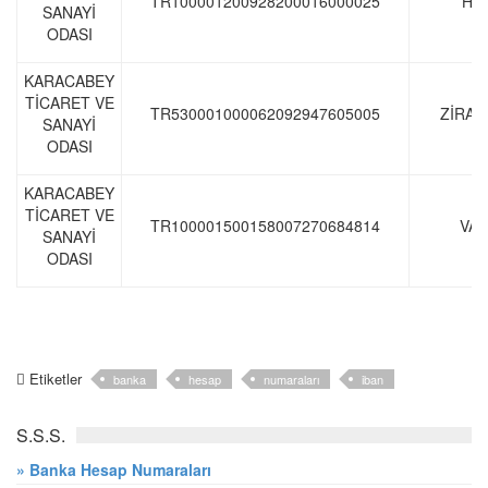
TR100001200928200016000025
HA
SANAYİ
ODASI
KARACABEY
TİCARET VE
TR530001000062092947605005
ZİRAA
SANAYİ
ODASI
KARACABEY
TİCARET VE
TR100001500158007270684814
VAK
SANAYİ
ODASI
Etiketler
banka
hesap
numaraları
iban
S.S.S.
» Banka Hesap Numaraları