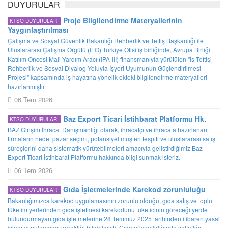
DUYURULAR
Proje Bilgilendirme Materyallerinin
KTSO DUYURULARI
Yaygınlaştırılması
Çalışma ve Sosyal Güvenlik Bakanlığı Rehberlik ve Teftiş Başkanlığı ile
Uluslararası Çalışma Örgütü (ILO) Türkiye Ofisi iş birliğinde, Avrupa Birliği
Katılım Öncesi Mali Yardım Aracı (IPA-III) finansmanıyla yürütülen "İş Teftişi
Rehberlik ve Sosyal Diyalog Yoluyla İşyeri Uyumunun Güçlendirilmesi
Projesi" kapsamında iş hayatına yönelik ekteki bilgilendirme materyalleri
hazırlanmıştır.
06 Tem 2026
Baz Export Ticari İstihbarat Platformu Hk.
KTSO DUYURULARI
BAZ Girişim İhracat Danışmanlığı olarak, ihracatçı ve ihracata hazırlanan
firmaların hedef pazar seçimi, potansiyel müşteri tespiti ve uluslararası satış
süreçlerini daha sistematik yürütebilmeleri amacıyla geliştirdiğimiz Baz
Export Ticari İstihbarat Platformu hakkında bilgi sunmak isteriz.
06 Tem 2026
Gıda İşletmelerinde Karekod zorunluluğu
KTSO DUYURULARI
Bakanlığımızca karekod uygulamasının zorunlu olduğu, gıda satış ve toplu
tüketim yerlerinden gıda işletmesi karekodunu tüketicinin göreceği yerde
bulundurmayan gıda işletmelerine 28 Temmuz 2025 tarihinden itibaren yasal
işlem uygulanması gerektiği bildirilmişti. Gıda güvenilirliğinde şeffaflığı