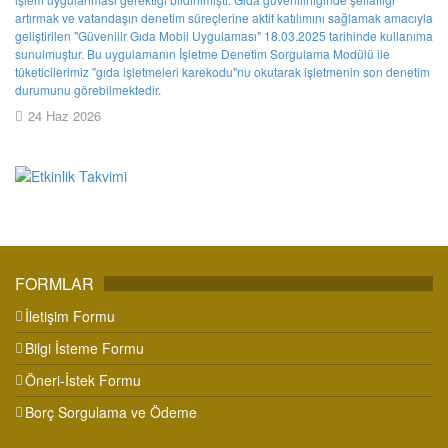
artırmak ve vatandaşın denetim süreçlerine aktif katılımını sağlamak amacıyla
geliştirilen "Güvenilir Gıda Mobil Uygulaması" 18.03.2025 tarihinde kullanıma
sunulmuştur. Bu uygulamanın İşletme Denetim Sorgulama Modülü ile
tüketicilerimiz "gıda işletmeleri karekodu"nu okutarak işletmenin son denetim
durumunu görebilmektedir.
24 Haz 2026
FORMLAR
İletişim Formu
Bilgi İsteme Formu
Öneri-İstek Formu
Borç Sorgulama ve Ödeme