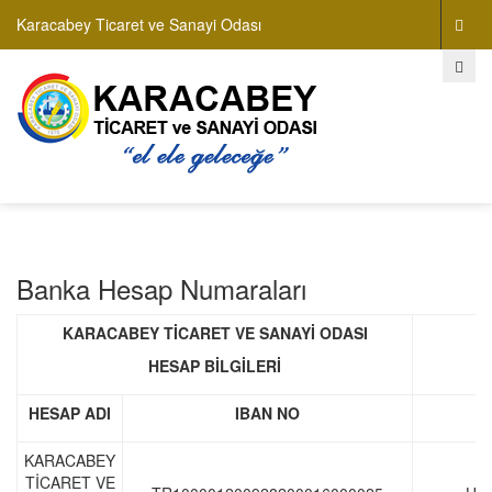
Karacabey Ticaret ve Sanayi Odası
Banka Hesap Numaraları
KARACABEY TİCARET VE SANAYİ ODASI
HESAP BİLGİLERİ
HESAP ADI
IBAN NO
B
KARACABEY
TİCARET VE